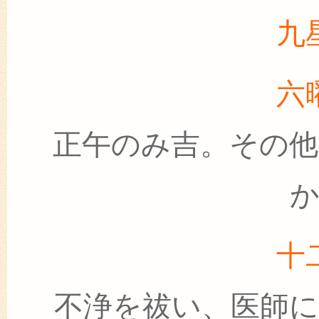
九
六
正午のみ吉。その
十
不浄を祓い、医師