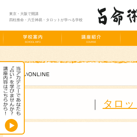
東京・大阪で開講
四柱推命・六壬神易・タロットが学べる学校
｜
タロッ