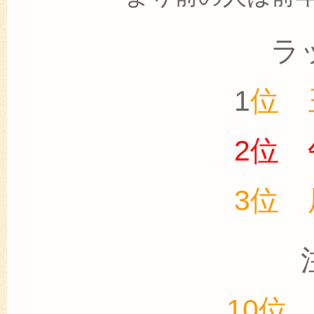
ラ
1
位 
2位
3位
10位