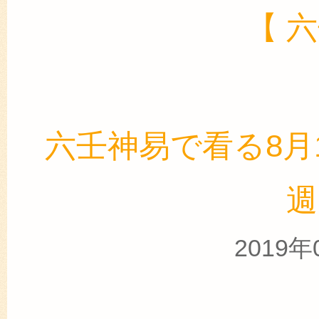
【 
六壬神易で看る8月
週
2019