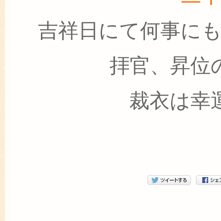
吉祥日にて何事に
拝官、昇位
裁衣は幸