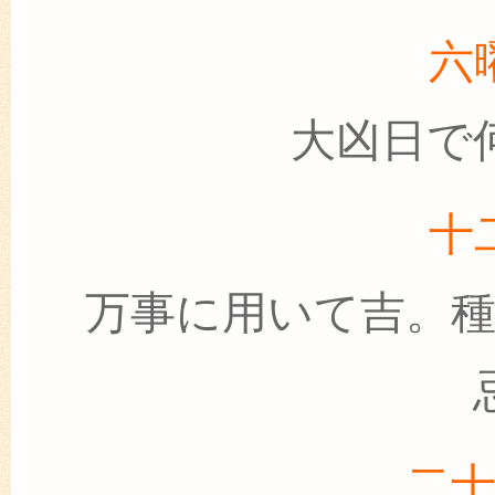
六
大凶日で
十
万事に用いて吉。
二