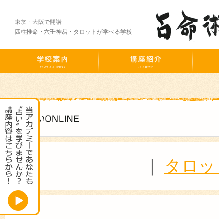
東京・大阪で開講
四柱推命・六壬神易・タロットが学べる学校
｜
タロッ