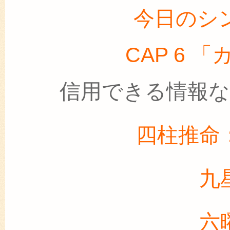
今日のシ
CAP 6 
信用できる情報
四柱推命
九
六