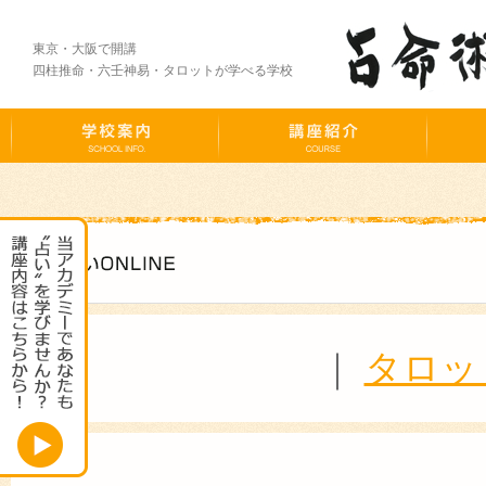
東京・大阪で開講
四柱推命・六壬神易・タロットが学べる学校
｜
タロッ