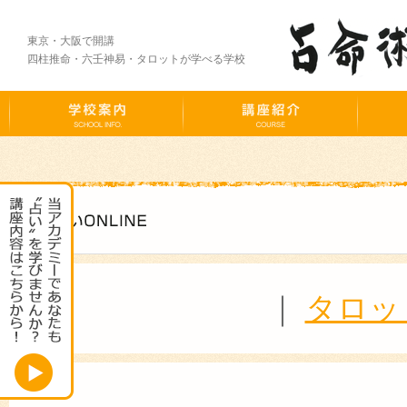
東京・大阪で開講
四柱推命・六壬神易・タロットが学べる学校
｜
タロッ