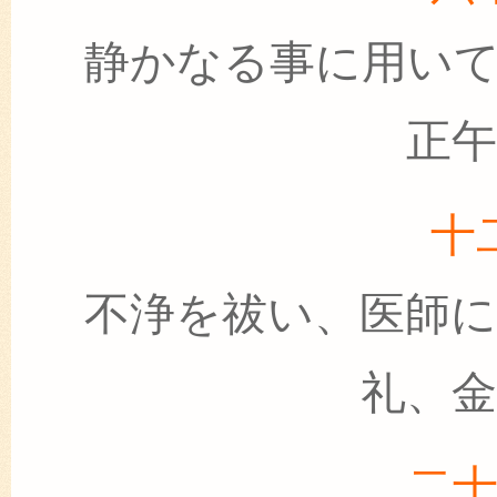
静かなる事に用い
正
十
不浄を祓い、医師
礼、
二