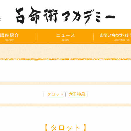
校
｜
タロット
｜
六壬神易
｜
【 タロット 】