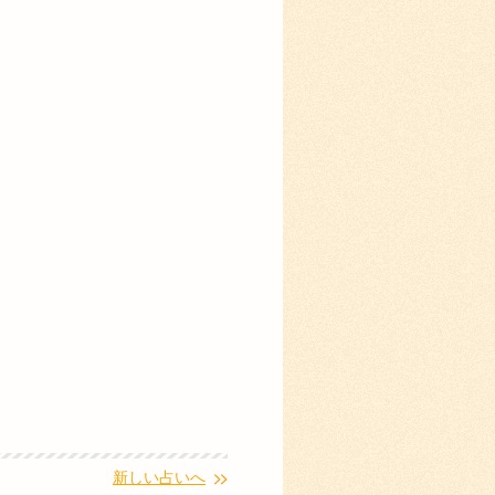
。
新しい占いへ