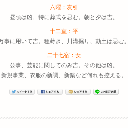
六曜：友引
昼頃は凶、特に葬式を忌む。朝と夕は吉。
十二直：平
万事に用いて吉。種蒔き、川溝掘り、動土は忌む
二十七宿：女
公事、芸能に関してのみ吉。その他は凶。
新規事業、衣服の新調、新築など何れも控える。