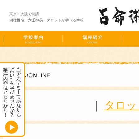
東京・大阪で開講
四柱推命・六壬神易・タロットが学べる学校
｜
タロッ