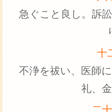
急ぐこと良し。訴
十
不浄を祓い、医師
礼、
二