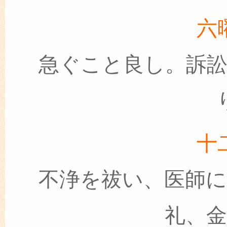
六
急ぐこと良し。訴
十
不浄を祓い、医師
礼、