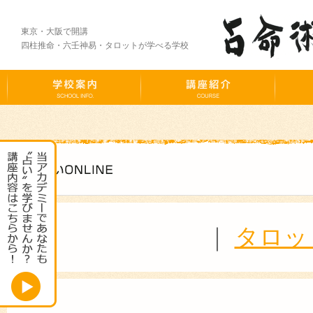
東京・大阪で開講
四柱推命・六壬神易・タロットが学べる学校
｜
タロッ